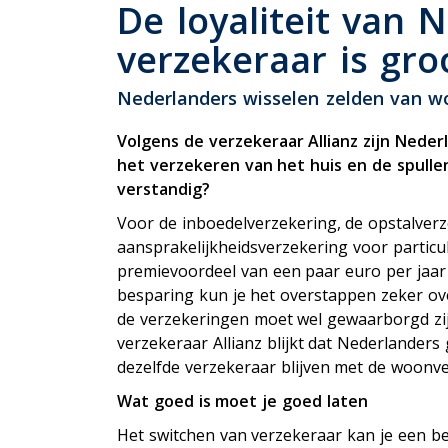
P
De loyaliteit van
Uitvaartverzekering
verzekeraar is gro
Woonhuisverzekering
Zorgverzekering
Nederlanders wisselen zelden van wo
Volgens de verzekeraar Allianz zijn Nede
het verzekeren van het huis en de spullen
verstandig?
Voor de inboedelverzekering, de opstalver
aansprakelijkheidsverzekering voor particul
premievoordeel van een paar euro per jaar
besparing kun je het overstappen zeker ov
de verzekeringen moet wel gewaarborgd zij
verzekeraar Allianz blijkt dat Nederlanders 
dezelfde verzekeraar blijven met de woonv
Wat goed is moet je goed laten
Het switchen van verzekeraar kan je een be