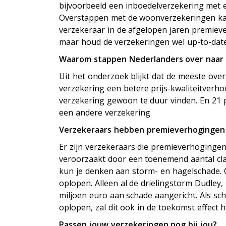
bijvoorbeeld een inboedelverzekering met e
Overstappen met de woonverzekeringen kan
verzekeraar in de afgelopen jaren premieve
maar houd de verzekeringen wel up-to-date
Waarom stappen Nederlanders over naar
Uit het onderzoek blijkt dat de meeste ove
verzekering een betere prijs-kwaliteitverh
verzekering gewoon te duur vinden. En 21 p
een andere verzekering.
Verzekeraars hebben premieverhogingen
Er zijn verzekeraars die premieverhoginge
veroorzaakt door een toenemend aantal cl
kun je denken aan storm- en hagelschade.
oplopen. Alleen al de drielingstorm Dudley,
miljoen euro aan schade aangericht. Als s
oplopen, zal dit ook in de toekomst effec
Passen jouw verzekeringen nog bij jou?