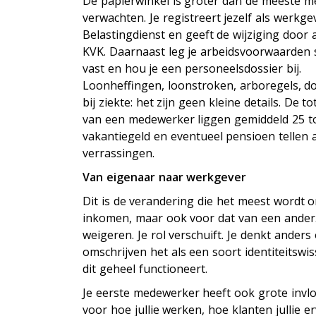
De papierwinkel is groter dan de meeste 
verwachten. Je registreert jezelf als werkgev
Belastingdienst en geeft de wijziging door 
KVK. Daarnaast leg je arbeidsvoorwaarden sc
vast en hou je een personeelsdossier bij.
Loonheffingen, loonstroken, arboregels, d
bij ziekte: het zijn geen kleine details. De t
van een medewerker liggen gemiddeld 25 t
vakantiegeld en eventueel pensioen tellen al
verrassingen.
Van eigenaar naar werkgever
Dit is de verandering die het meest wordt o
inkomen, maar ook voor dat van een ander.
weigeren. Je rol verschuift. Je denkt anders
omschrijven het als een soort identiteitswis
dit geheel functioneert.
Je eerste medewerker heeft ook grote invlo
voor hoe jullie werken, hoe klanten jullie