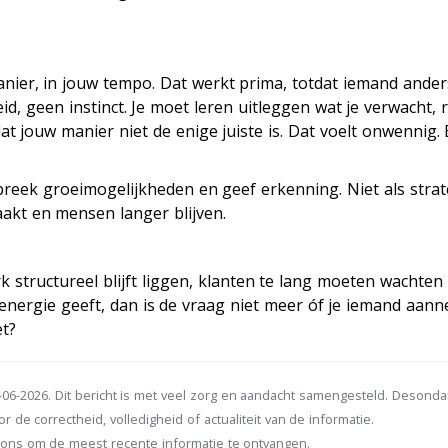
nier, in jouw tempo. Dat werkt prima, totdat iemand ander
d, geen instinct. Je moet leren uitleggen wat je verwacht, 
 jouw manier niet de enige juiste is. Dat voelt onwennig. 
preek groeimogelijkheden en geef erkenning. Niet als strat
kt en mensen langer blijven.
k structureel blijft liggen, klanten te lang moeten wachten e
 energie geeft, dan is de vraag niet meer óf je iemand aann
et?
06-2026. Dit bericht is met veel zorg en aandacht samengesteld. Desond
r de correctheid, volledigheid of actualiteit van de informatie.
ons om de meest recente informatie te ontvangen.