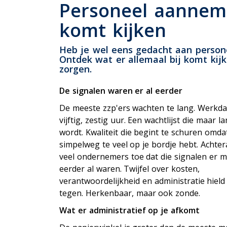
P
Personeel aanneme
Uitvaartverzekering
komt kijken
Woonhuisverzekering
Zorgverzekering
Heb je wel eens gedacht aan person
Ontdek wat er allemaal bij komt kijk
zorgen.
De signalen waren er al eerder
De meeste zzp'ers wachten te lang. Werkd
vijftig, zestig uur. Een wachtlijst die maar l
wordt. Kwaliteit die begint te schuren omdat
simpelweg te veel op je bordje hebt. Achte
veel ondernemers toe dat die signalen er 
eerder al waren. Twijfel over kosten,
verantwoordelijkheid en administratie hield
tegen. Herkenbaar, maar ook zonde.
Wat er administratief op je afkomt