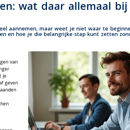
ensioen
n: wat daar allemaal bij
eel aannemen, maar weet je niet waar te beginn
en en hoe je die belangrijke stap kunt zetten zon
agen van
anger
 je
raf geven
maanden
 hen