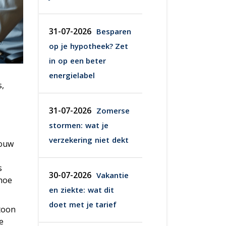
31-07-2026
Besparen
op je hypotheek? Zet
in op een beter
energielabel
s,
31-07-2026
Zomerse
stormen: wat je
verzekering niet dekt
jouw
s
30-07-2026
Vakantie
 hoe
en ziekte: wat dit
doet met je tarief
toon
e