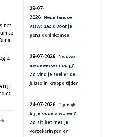
29-07-
2026
Nederlandse
s het
AOW: basis voor je
ruimte
pensioeninkomen
Bijna
28-07-2026
Nieuwe
egie,
medewerker nodig?
Zo vind je sneller de
juiste in krappe tijden
n jij
eemt.
24-07-2026
Tijdelijk
bij je ouders wonen?
anks
Zo zit het met je
verzekeringen en