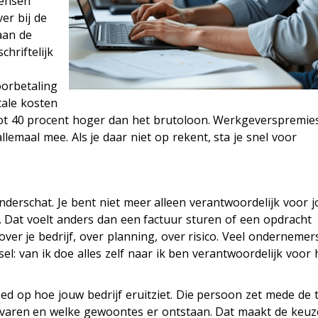
mensen
er bij de
aan de
hriftelijk
oorbetaling
otale kosten
ot 40 procent hoger dan het brutoloon. Werkgeverspremie
lemaal mee. Als je daar niet op rekent, sta je snel voor
nderschat. Je bent niet meer alleen verantwoordelijk voor 
 Dat voelt anders dan een factuur sturen of een opdracht
 over je bedrijf, over planning, over risico. Veel ondernemer
sel: van ik doe alles zelf naar ik ben verantwoordelijk voor
ed op hoe jouw bedrijf eruitziet. Die persoon zet mede de 
 ervaren en welke gewoontes er ontstaan. Dat maakt de keuz