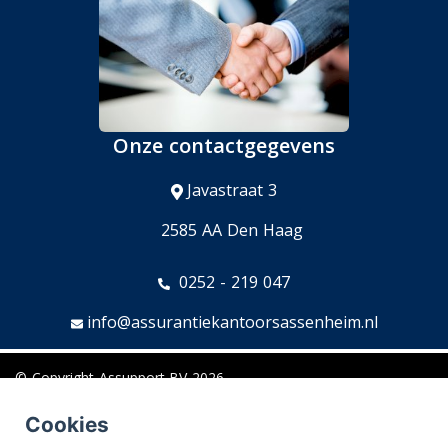
Onze contactgegevens
Javastraat 3
2585 AA Den Haag
0252 - 219 047
info@assurantiekantoorsassenheim.nl
© Copyright
Assupport BV
2026
Sitemap
Cookies