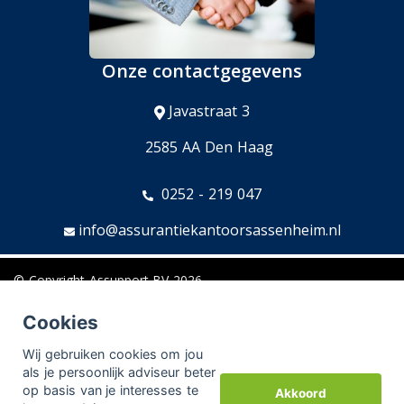
Onze contactgegevens
Javastraat 3
2585 AA Den Haag
0252 - 219 047
info@assurantiekantoorsassenheim.nl
© Copyright
Assupport BV
2026
Sitemap
Cookies
Disclaimer
Wij gebruiken cookies om jou
als je persoonlijk adviseur beter
op basis van je interesses te
Akkoord