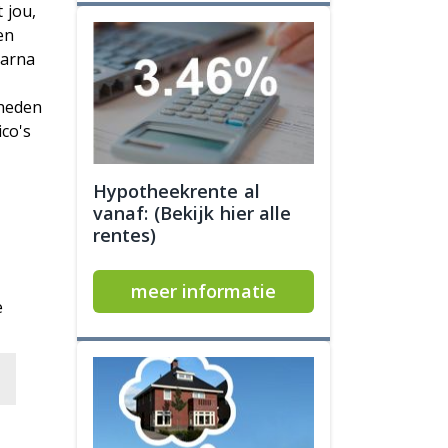
 jou,
en
aarna
gheden
co's
Hypotheekrente al
vanaf: (Bekijk hier alle
rentes)
meer informatie
e