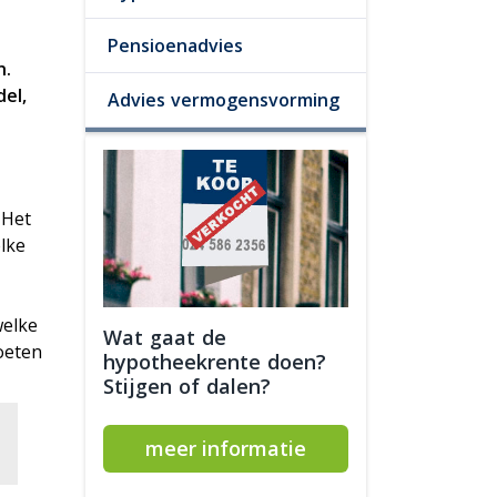
Pensioenadvies
n.
el,
Advies vermogensvorming
 Het
elke
welke
Wat gaat de
oeten
hypotheekrente doen?
Stijgen of dalen?
meer informatie