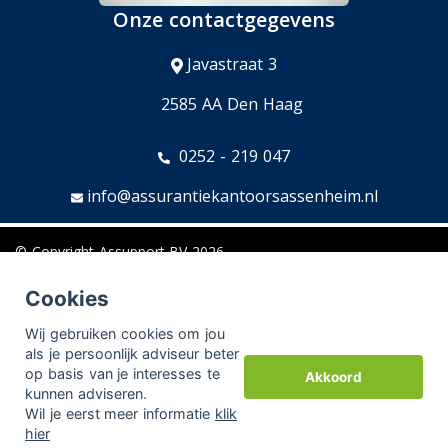
Onze contactgegevens
Javastraat 3
2585 AA Den Haag
0252 - 219 047
info@assurantiekantoorsassenheim.nl
© Copyright
Assupport BV
2026
Sitemap
Cookies
Disclaimer
Wij gebruiken cookies om jou
als je persoonlijk adviseur beter
op basis van je interesses te
Akkoord
kunnen adviseren.
Aangesloten bij:
Adfiz,
Kifid,
Erkend Financieel Adviseur
Wil je eerst meer informatie
klik
hier