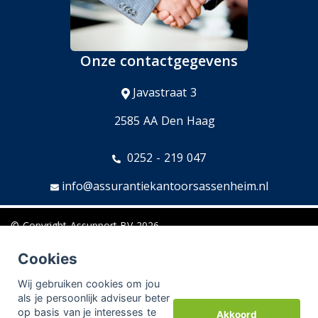
Onze contactgegevens
Javastraat 3
2585 AA Den Haag
0252 - 219 047
info@assurantiekantoorsassenheim.nl
© Copyright
Assupport BV
2026
Sitemap
Cookies
Disclaimer
Wij gebruiken cookies om jou
als je persoonlijk adviseur beter
op basis van je interesses te
Akkoord