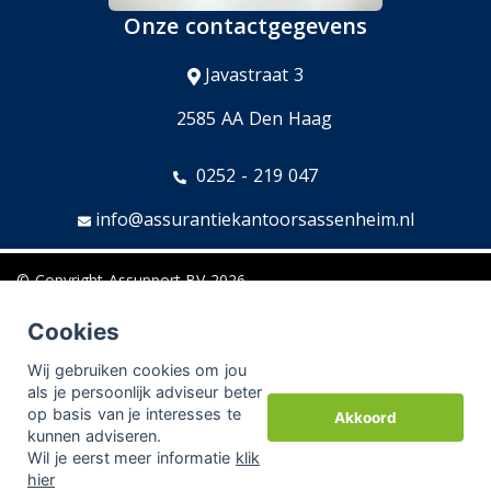
Onze contactgegevens
Javastraat 3
2585 AA Den Haag
0252 - 219 047
info@assurantiekantoorsassenheim.nl
© Copyright
Assupport BV
2026
Sitemap
Cookies
Disclaimer
Wij gebruiken cookies om jou
als je persoonlijk adviseur beter
op basis van je interesses te
Akkoord
kunnen adviseren.
Aangesloten bij:
Adfiz,
Kifid,
Erkend Financieel Adviseur
Wil je eerst meer informatie
klik
hier