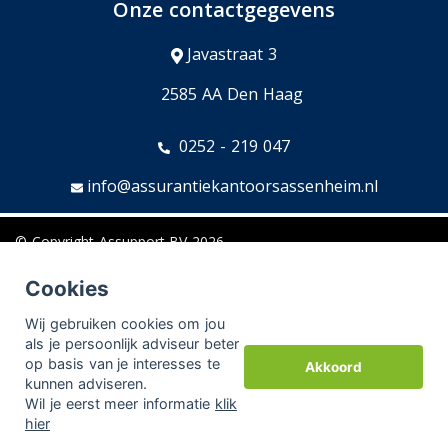
Onze contactgegevens
Javastraat 3
2585 AA Den Haag
0252 - 219 047
info@assurantiekantoorsassenheim.nl
© Copyright
Assupport BV
2026
Sitemap
Cookies
Disclaimer
Wij gebruiken cookies om jou
als je persoonlijk adviseur beter
op basis van je interesses te
Akkoord
kunnen adviseren.
Aangesloten bij:
Adfiz,
Kifid,
Erkend Financieel Adviseur
Wil je eerst meer informatie
klik
hier