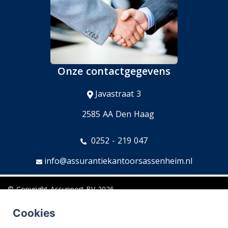
Onze contactgegevens
Javastraat 3
2585 AA Den Haag
0252 - 219 047
info@assurantiekantoorsassenheim.nl
© Copyright
Assupport BV
2026
Sitemap
Cookies