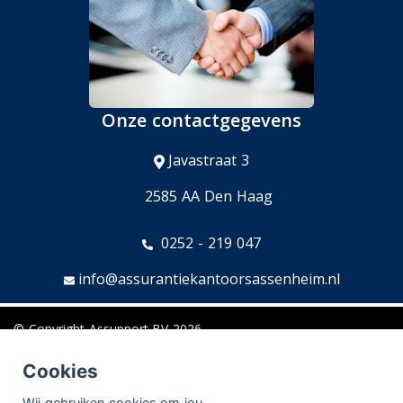
Onze contactgegevens
Javastraat 3
2585 AA Den Haag
0252 - 219 047
info@assurantiekantoorsassenheim.nl
© Copyright
Assupport BV
2026
Sitemap
Cookies
Disclaimer
Wij gebruiken cookies om jou