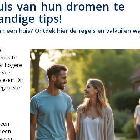
ensioen
huis van hun dromen te
ndige tips!
van een huis? Ontdek hier de regels en valkuilen wa
a
huis te
or hogere
 veel
iezen. Dit
egrip van
 een
g een
 geven,