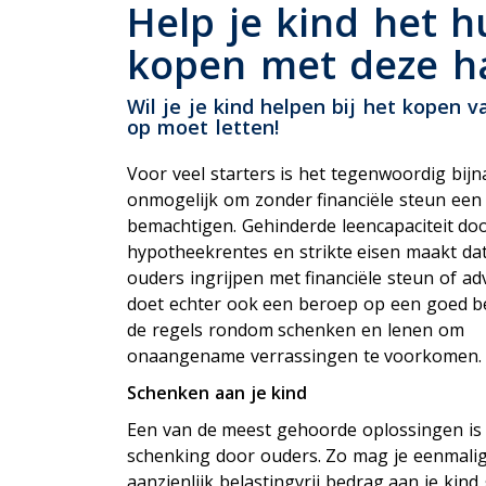
P
Help je kind het 
Uitvaartverzekering
kopen met deze ha
Woonhuisverzekering
Zorgverzekering
Wil je je kind helpen bij het kopen 
op moet letten!
Voor veel starters is het tegenwoordig bijn
onmogelijk om zonder financiële steun een 
bemachtigen. Gehinderde leencapaciteit do
hypotheekrentes en strikte eisen maakt dat
ouders ingrijpen met financiële steun of adv
doet echter ook een beroep op een goed b
de regels rondom schenken en lenen om
onaangename verrassingen te voorkomen.
Schenken aan je kind
Een van de meest gehoorde oplossingen is
schenking door ouders. Zo mag je eenmali
aanzienlijk belastingvrij bedrag aan je kind