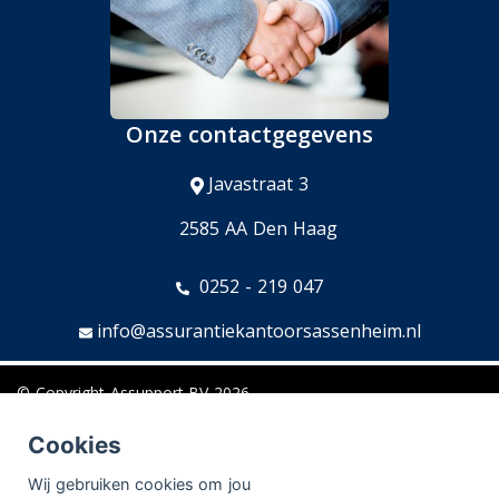
Onze contactgegevens
Javastraat 3
2585 AA Den Haag
0252 - 219 047
info@assurantiekantoorsassenheim.nl
© Copyright
Assupport BV
2026
Sitemap
Cookies
Disclaimer
Wij gebruiken cookies om jou