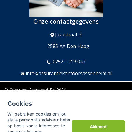
Onze contactgegevens
Javastraat 3
2585 AA Den Haag
0252 - 219 047
info@assurantiekantoorsassenheim.nl
© Copyright
Assupport BV
2026
Sitemap
Cookies
Disclaimer
Wij gebruiken cookies om jou
als je persoonlijk adviseur beter
op basis van je interesses te
Akkoord
kunnen adviseren.