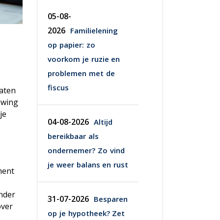
05-08-
2026
Familielening
op papier: zo
.
voorkom je ruzie en
problemen met de
fiscus
laten
uwing
je
04-08-2026
Altijd
bereikbaar als
ondernemer? Zo vind
je weer balans en rust
ment
ander
31-07-2026
Besparen
over
op je hypotheek? Zet