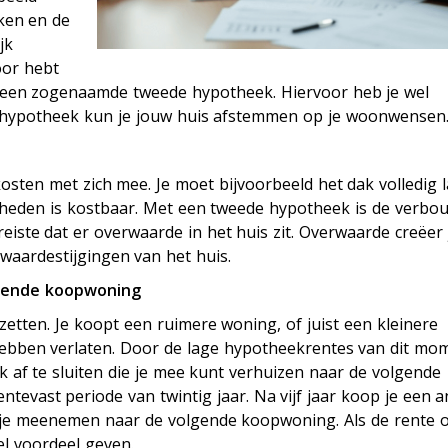
ken en de
jk
oor hebt
: een zogenaamde tweede hypotheek. Hiervoor heb je wel
a hypotheek kun je jouw huis afstemmen op je woonwensen
n
ten met zich mee. Je moet bijvoorbeeld het dak volledig 
eden is kostbaar. Met een tweede hypotheek is de verbo
ereiste dat er overwaarde in het huis zit. Overwaarde creëer 
waardestijgingen van het huis.
gende koopwoning
zetten. Je koopt een ruimere woning, of juist een kleinere
 hebben verlaten. Door de lage hypotheekrentes van dit mo
k af te sluiten die je mee kunt verhuizen naar de volgende
ntevast periode van twintig jaar. Na vijf jaar koop je een 
 je meenemen naar de volgende koopwoning. Als de rente 
eel voordeel geven.