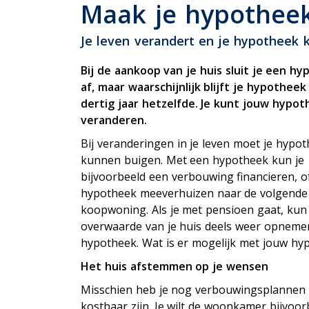
P
Maak je hypotheek
Uitvaartverzekering
Woonhuisverzekering
Je leven verandert en je hypotheek 
Zorgverzekering
Bij de aankoop van je huis sluit je een h
af, maar waarschijnlijk blijft je hypotheek
dertig jaar hetzelfde. Je kunt jouw hypo
veranderen.
Bij veranderingen in je leven moet je hypo
kunnen buigen. Met een hypotheek kun je
bijvoorbeeld een verbouwing financieren, of 
hypotheek meeverhuizen naar de volgende
koopwoning. Als je met pensioen gaat, kun 
overwaarde van je huis deels weer opneme
hypotheek. Wat is er mogelijk met jouw hy
Het huis afstemmen op je wensen
Misschien heb je nog verbouwingsplannen 
kostbaar zijn. Je wilt de woonkamer bijvoor