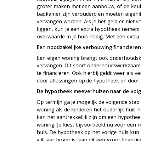
groter maken met een aanbouw, of de keu
badkamer zijn verouderd en moeten eigenli
vervangen worden. Als je het geld er niet v
liggen, kun je een extra hypotheek nemen
overwaarde in je huis nodig. Met een extr
Een noodzakelijke verbouwing financiere
Een eigen woning brengt ook onderhoudskos
vervangen. Dit soort onderhoudswerkzaamh
te financieren. Ook hierbij geldt weer als v
door aflossingen op de hypotheek en door 
De hypotheek meeverhuizen naar de vol
Op termijn ga je mogelijk de volgende stap 
woning als de kinderen het ouderlijk huis
kan het aantrekkelijk zijn om een hypothee
woning. Je kiest bijvoorbeeld nu voor een re
huis. De hypotheek op het vorige huis kun
vijf jaar hoger is, kan dit een groot financi