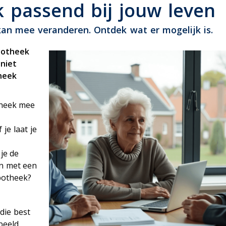
ensioen
 passend bij jouw leven
kan mee veranderen. Ontdek wat er mogelijk is.
ypotheek
 niet
theek
theek mee
je laat je
je de
n met een
potheek?
die best
beeld