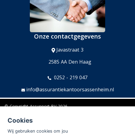
Onze contactgegevens
Javastraat 3
2585 AA Den Haag
0252 - 219 047
info@assurantiekantoorsassenheim.nl
© Copyright
Assupport BV
2026
Sitemap
Cookies
Disclaimer
Wij gebruiken cookies om jou