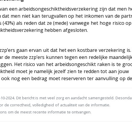
van een arbeidsongeschiktheidsverzekering zijn dat men h
) en dat men niet kan terugvallen op het inkomen van de part
rs (43%) als reden dat ze (mede) vanwege het hoge risico op
ktheidsverzekering hebben afgesloten.
 zzp’ers gaan ervan uit dat het een kostbare verzekering is
 de meeste zzp’ers kunnen tegen een redelijke maandelij
eggen. Het risico van het arbeidsongeschikt raken is te gr
iktheid moet je namelijk jezelf zien te redden tot aan jouw
jk ook nog een bedrag moet reserveren ter aanvulling op d
10-2024. Dit bericht is met veel zorg en aandacht samengesteld. Desond
r de correctheid, volledigheid of actualiteit van de informatie.
ons om de meest recente informatie te ontvangen.