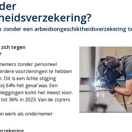
ensioen
nder
heidsverzekering?
 zonder een arbeidsongeschiktheidsverzekering t
 zich tegen
r?
rnemers zonder personeel
eerdere voorzieningen te hebben
Dit is een lichte stijging
bij 64% het geval was. Een
eleggingen komt het meest voor.
tot 36% in 2023. Van de zzp’ers
un werk als ondernemer
erzekering