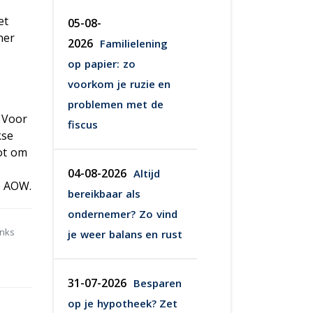
et
05-08-
ner
2026
Familielening
op papier: zo
voorkom je ruzie en
problemen met de
. Voor
fiscus
kse
oot om
04-08-2026
Altijd
e AOW.
bereikbaar als
ondernemer? Zo vind
anks
je weer balans en rust
31-07-2026
Besparen
op je hypotheek? Zet