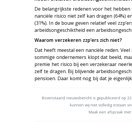
De belangrijkste redenen voor het hebben 
financiële risico niet zelf kan dragen (64%
(31%). In de bouw geven relatief veel zzp’e
arbeidsongeschiktheid een arbeidsongeschi
Waarom verzekeren zzp’ers zich niet?
Dat heeft meestal een financiële reden. Veel
sommige ondernemers klopt dat beeld, maar
premie het risico bij een verzekeraar neerl
zelf te dragen. Bij blijvende arbeidsongesch
pensioen. Daar komt nog bij dat je eigenli
Bovenstaand nieuwsbericht is gepubliceerd op 22-
kunnen wij niet volledig instaan voo
Maak een afspraak met 