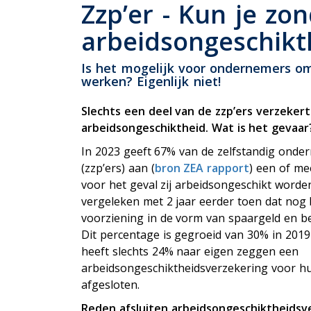
P
Zzp’er - Kun je zo
Uitvaartverzekering
arbeidsongeschikt
Woonhuisverzekering
Zorgverzekering
Is het mogelijk voor ondernemers om
werken? Eigenlijk niet!
Slechts een deel van de zzp’ers verzekert
arbeidsongeschiktheid. Wat is het gevaa
In 2023 geeft 67% van de zelfstandig onde
(zzp’ers) aan (
bron ZEA rapport
) een of m
voor het geval zij arbeidsongeschikt worden. 
vergeleken met 2 jaar eerder toen dat nog 
voorziening in de vorm van spaargeld en b
Dit percentage is gegroeid van 30% in 2019 
heeft slechts 24% naar eigen zeggen een
arbeidsongeschiktheidsverzekering voor h
afgesloten.
Reden afsluiten arbeidsongeschiktheidsv